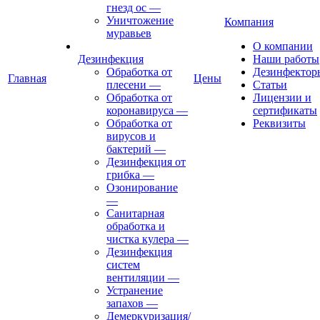
гнезд ос
—
Уничтожение
Компания
муравьев
О компании
Дезинфекция
Наши работы
Обработка от
Дезинфектор
Главная
Цены
плесени
—
Статьи
Обработка от
Лицензии и
коронавируса
—
сертификаты
Обработка от
Реквизиты
вирусов и
бактерий
—
Дезинфекция от
грибка
—
Озонирование
—
Санитарная
обработка и
чистка кулера
—
Дезинфекция
систем
вентиляции
—
Устранение
запахов
—
Демеркуризация/