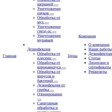
шершней
—
Уничтожение
пауков
—
Обработка от
мух
—
Уничтожение
гнезд ос
—
Уничтожение
Компания
муравьев
О компании
Дезинфекция
Наши работы
Обработка от
Дезинфектор
Главная
Цены
плесени
—
Статьи
Обработка от
Лицензии и
коронавируса
—
сертификаты
Обработка от
Реквизиты
вирусов и
бактерий
—
Дезинфекция от
грибка
—
Озонирование
—
Санитарная
обработка и