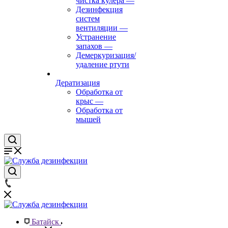
чистка кулера
—
Дезинфекция
систем
вентиляции
—
Устранение
запахов
—
Демеркуризация/
удаление ртути
Дератизация
Обработка от
крыс
—
Обработка от
мышей
Батайск