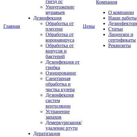
гнезд ос
Компания
Уничтожение
муравьев
О компании
Дезинфекция
Наши работы
Обработка от
Дезинфектор
Главная
Цены
плесени
Статьи
Обработка от
Лицензии и
коронавируса
сертификаты
Обработка от
Реквизиты
вирусов и
бактерий
Дезинфекция от
грибка
Озонирование
Санитарная
обработка и
чистка кулера
Дезинфекция
систем
вентиляции
Устранение
запахов
Демеркуризация/
удаление ртути
Дератизация