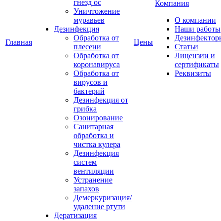
гнезд ос
Компания
Уничтожение
муравьев
О компании
Дезинфекция
Наши работы
Обработка от
Дезинфектор
Главная
Цены
плесени
Статьи
Обработка от
Лицензии и
коронавируса
сертификаты
Обработка от
Реквизиты
вирусов и
бактерий
Дезинфекция от
грибка
Озонирование
Санитарная
обработка и
чистка кулера
Дезинфекция
систем
вентиляции
Устранение
запахов
Демеркуризация/
удаление ртути
Дератизация