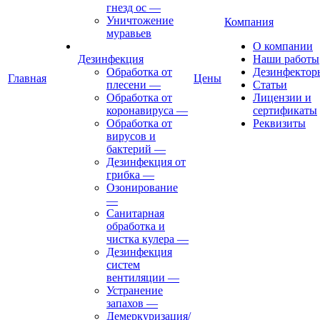
гнезд ос
—
Уничтожение
Компания
муравьев
О компании
Дезинфекция
Наши работы
Обработка от
Дезинфектор
Главная
Цены
плесени
—
Статьи
Обработка от
Лицензии и
коронавируса
—
сертификаты
Обработка от
Реквизиты
вирусов и
бактерий
—
Дезинфекция от
грибка
—
Озонирование
—
Санитарная
обработка и
чистка кулера
—
Дезинфекция
систем
вентиляции
—
Устранение
запахов
—
Демеркуризация/