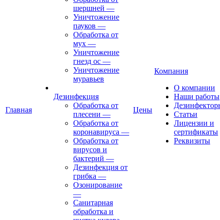
шершней
—
Уничтожение
пауков
—
Обработка от
мух
—
Уничтожение
гнезд ос
—
Уничтожение
Компания
муравьев
О компании
Дезинфекция
Наши работы
Обработка от
Дезинфектор
Главная
Цены
плесени
—
Статьи
Обработка от
Лицензии и
коронавируса
—
сертификаты
Обработка от
Реквизиты
вирусов и
бактерий
—
Дезинфекция от
грибка
—
Озонирование
—
Санитарная
обработка и