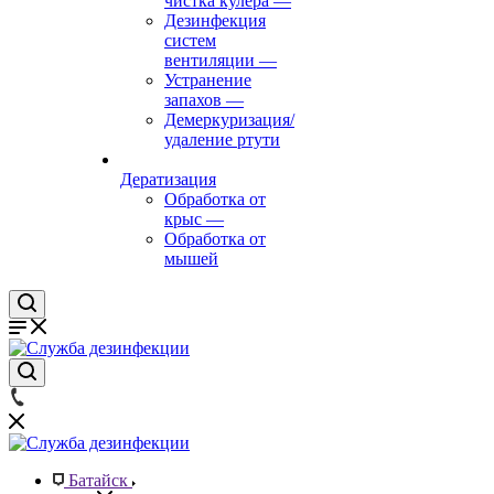
чистка кулера
—
Дезинфекция
систем
вентиляции
—
Устранение
запахов
—
Демеркуризация/
удаление ртути
Дератизация
Обработка от
крыс
—
Обработка от
мышей
Батайск